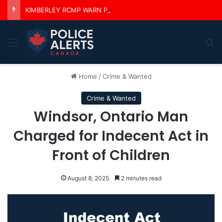
KIMBERLEY RCMP WARN PUBLIC TO AVOID RAM CREEK & LUSSIER HOT SPRINGS AFTER MULTIPLE RESCUES
Menu
Se
Home
/
Crime & Wanted
Crime & Wanted
Windsor, Ontario Man
Charged for Indecent Act in
Front of Children
August 8, 2025
2 minutes read