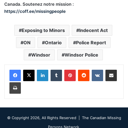
Canada. Soutenez notre mission :
https://coff.ee/missingpeople
Exposing to Minors
Indecent Act
ON
Ontario
Police Report
Windsor
Windsor Police
LinkedIn
Tumblr
Pinterest
Reddit
VKontakte
Share via Email
Print
© Copyright 2026, All Rights Reserved |
The Canadian Missing
Persons Network.