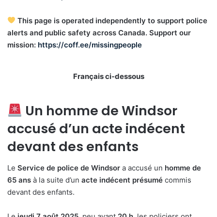
This page is operated independently to support police
alerts and public safety across Canada. Support our
mission:
https://coff.ee/missingpeople
Français ci-dessous
Un homme de Windsor
accusé d’un acte indécent
devant des enfants
Le
Service de police de Windsor
a accusé un
homme de
65 ans
à la suite d’un
acte indécent présumé
commis
devant des enfants.
Le
jeudi 7 août 2025
, peu avant
20 h
, les policiers ont