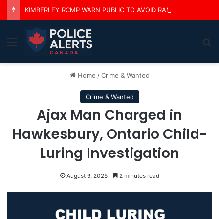
KIMBERLEY RCMP WARN PUBLIC TO AVOID RAM CREEK & LUSSIER HOT SPRINGS AFTER MULTIPLE RESCUES
Menu
Se
Home
/
Crime & Wanted
Crime & Wanted
Ajax Man Charged in
Hawkesbury, Ontario Child-
Luring Investigation
August 6, 2025
2 minutes read